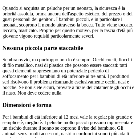
Quando si acquista un peluche per un neonato, la sicurezza è la
priorità assoluta, prima ancora dell'aspetto estetico, del prezzo o dei
gusti personali dei genitori. I bambini piccoli, e in particolare i
neonati, scoprono il mondo attraverso la bocca. Tutto viene toccato,
leccato, masticato. Proprio per questo motivo, per la fascia d'età più
giovane vigono requisiti particolarmente severi.
Nessuna piccola parte staccabile
Sembra ovvio, ma purtroppo non lo è sempre. Occhi cuciti, fiocchi
di filo metallico, nasi di plastica che possono essere staccati: tutti
questi elementi rappresentano un potenziale pericolo di
soffocamento per i bambini di età inferiore ai tre anni. I produttori
seri risolvono il problema ricamando esclusivamente occhi, nasi e
bocche. Se non siete sicuri, provate a tirare delicatamente gli occhi e
il naso. Non deve cedere nulla.
Dimensioni e forma
Per i bambini di età inferiore ai 12 mesi vale la regola: più grande e
semplice è, meglio è. I peluche molto piccoli possono rappresentare
un rischio durante il sonno se coprono il viso del bambino. Gli
animali senza molti accessori, nastri o cordoncini sono i più adatti