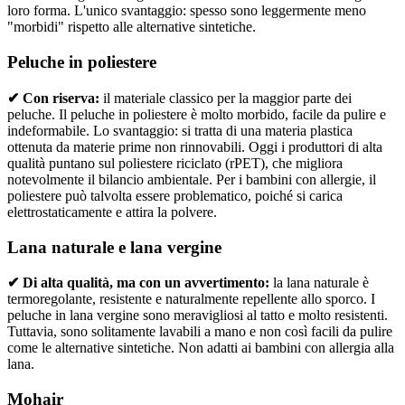
loro forma. L'unico svantaggio: spesso sono leggermente meno
"morbidi" rispetto alle alternative sintetiche.
Peluche in poliestere
✔ Con riserva:
il materiale classico per la maggior parte dei
peluche. Il peluche in poliestere è molto morbido, facile da pulire e
indeformabile. Lo svantaggio: si tratta di una materia plastica
ottenuta da materie prime non rinnovabili. Oggi i produttori di alta
qualità puntano sul poliestere riciclato (rPET), che migliora
notevolmente il bilancio ambientale. Per i bambini con allergie, il
poliestere può talvolta essere problematico, poiché si carica
elettrostaticamente e attira la polvere.
Lana naturale e lana vergine
✔ Di alta qualità, ma con un avvertimento:
la lana naturale è
termoregolante, resistente e naturalmente repellente allo sporco. I
peluche in lana vergine sono meravigliosi al tatto e molto resistenti.
Tuttavia, sono solitamente lavabili a mano e non così facili da pulire
come le alternative sintetiche. Non adatti ai bambini con allergia alla
lana.
Mohair