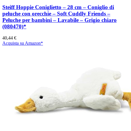
Steiff Hoppie Coniglietto – 28 cm – Coniglio di
peluche con orecchie – Soft Cuddly Friends –
Peluche per bambini – Lavabile – Grigio chiaro
(080470)*
40,44 €
Acquista su Amazon*