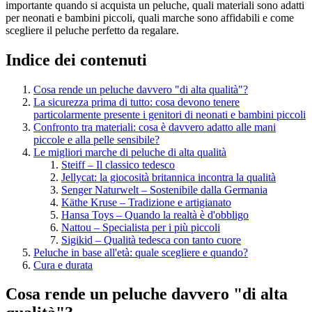
importante quando si acquista un peluche, quali materiali sono adatti
per neonati e bambini piccoli, quali marche sono affidabili e come
scegliere il peluche perfetto da regalare.
Indice dei contenuti
Cosa rende un peluche davvero "di alta qualità"?
La sicurezza prima di tutto: cosa devono tenere
particolarmente presente i genitori di neonati e bambini piccoli
Confronto tra materiali: cosa è davvero adatto alle mani
piccole e alla pelle sensibile?
Le migliori marche di peluche di alta qualità
Steiff – Il classico tedesco
Jellycat: la giocosità britannica incontra la qualità
Senger Naturwelt – Sostenibile dalla Germania
Käthe Kruse – Tradizione e artigianato
Hansa Toys – Quando la realtà è d'obbligo
Nattou – Specialista per i più piccoli
Sigikid – Qualità tedesca con tanto cuore
Peluche in base all'età: quale scegliere e quando?
Cura e durata
Cosa rende un peluche davvero "di alta